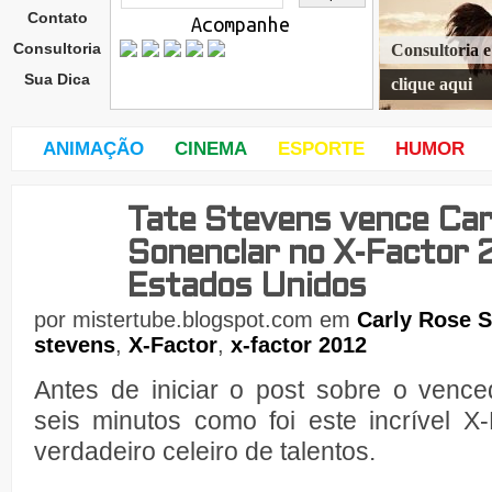
Contato
Acompanhe
Consultoria
Consultoria 
Sua Dica
clique aqui
ANIMAÇÃO
CINEMA
ESPORTE
HUMOR
Tate Stevens vence Car
sába
do,
Sonenclar no X-Factor 
22
de
Estados Unidos
por
mistertube.blogspot.com
em
Carly Rose 
stevens
,
X-Factor
,
x-factor 2012
Antes de iniciar o post sobre o venc
seis minutos como foi este incrível X
verdadeiro celeiro de talentos.