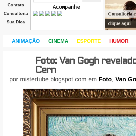
Contato
Acompanhe
Consultoria
Consultoria 
Sua Dica
clique aqui
ANIMAÇÃO
CINEMA
ESPORTE
HUMOR
Foto: Van Gogh revelad
quar
ta-
Cern
feira
,
por
mistertube.blogspot.com
em
Foto
,
Van G
16
de