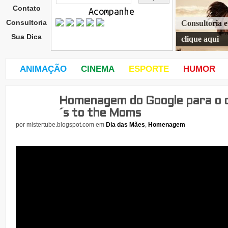
Contato
Acompanhe
Consultoria
Consultoria 
Sua Dica
clique aqui
ANIMAÇÃO
CINEMA
ESPORTE
HUMOR
Homenagem do Google para o d
quar
ta-
´s to the Moms
feira
por
mistertube.blogspot.com
em
Dia das Mães
,
Homenagem
,
8
de