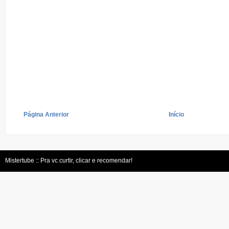
Página Anterior
Início
Mistertube :: Pra vc curtir, clicar e recomendar!