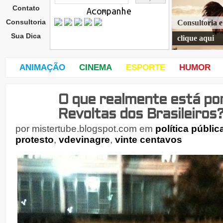
Contato
Acompanhe
Consultoria
Consultoria 
Sua Dica
clique aqui
ANIMAÇÃO
CINEMA
ESPORTE
HUMOR
O que realmente está por
sába
do,
Revoltas dos Brasileiro
15
de
por
mistertube.blogspot.com
em
política públic
protesto
,
vdevinagre
,
vinte centavos