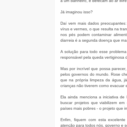
a um banheiro, e defecam ao ar livre
Já imaginou isso?
Daí vem mais dados preocupantes: 
vírus e vermes, o que resulta na tr
nos pés podem contaminar alimento
diarreia é a segunda doença que ma
A solução para todo esse problema 
responsável pela queda vertiginosa da
Mas por incrível que possa parece
pelos governos do mundo. Rose che
que na própria limpeza da água, j
crianças não tiverem como evacuar 
Ela ainda menciona a iniciativa de 
buscar projetos que viabilizem em
países mais pobres - o projeto que 
Enfim, fiquem com esta excelente
atenção para todos nós, governo e s