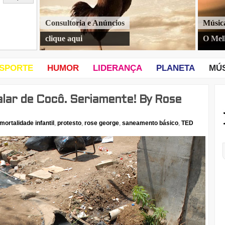
Consultoria e Anúncios
Músic
clique aqui
O Mel
SPORTE
HUMOR
LIDERANÇA
PLANETA
MÚ
lar de Cocô. Seriamente! By Rose
mortalidade infantil
,
protesto
,
rose george
,
saneamento básico
,
TED