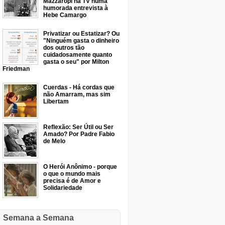
Mazzaropi na TV numa
humorada entrevista à
Hebe Camargo
Privatizar ou Estatizar? Ou
"Ninguém gasta o dinheiro
dos outros tão
cuidadosamente quanto
gasta o seu" por Milton
Friedman
Cuerdas - Há cordas que
não Amarram, mas sim
Libertam
Reflexão: Ser Útil ou Ser
Amado? Por Padre Fabio
de Melo
O Herói Anônimo - porque
o que o mundo mais
precisa é de Amor e
Solidariedade
Semana a Semana