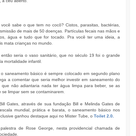
, a céu aberto.
você sabe o que tem no cocô? Cistos, parasitas, bactérias,
ansmissão de mais de 50 doenças. Partículas fecais nas mãos e
s, água e tudo que for tocado. Pra você ter uma ideia, a
is mata crianças no mundo.
então seria o vaso sanitário, que no século 19 foi o grande
 mortalidade infantil.
r, o saneamento básico é sempre colocado em segundo plano
ga a comentar que seria melhor investir em saneamento do
á que não adiantaria nada ter água limpa para beber, se as
e se limpar sem se contaminarem.
Bill Gates, através de sua fundação Bill e Melinda Gates de
 escala mundial, prática e barata, o saneamento básico nos
inclusive ganhou destaque aqui no Mister Tube, o
Toilet 2.0.
 palestra de Rose George, nesta providencial chamada de
ociedade.