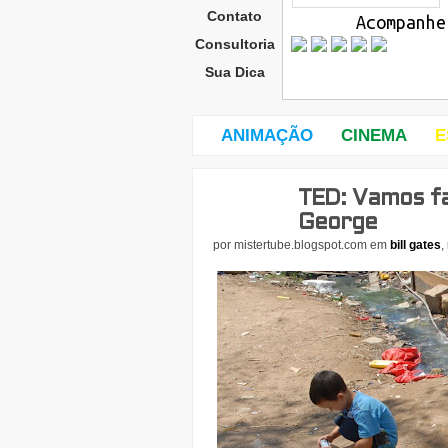
Contato
Acompanhe
Consultoria
Sua Dica
ANIMAÇÃO
CINEMA
E
TED: Vamos fa
quar
ta-
George
feira
por
mistertube.blogspot.com
em
bill gates
,
,
5
de