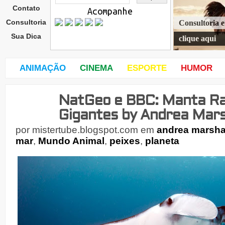
Contato
Acompanhe
Consultoria
Consultoria 
Sua Dica
clique aqui
ANIMAÇÃO
CINEMA
ESPORTE
HUMOR
NatGeo e BBC: Manta Ray
quin
ta-
Gigantes by Andrea Mars
feira
,
por
mistertube.blogspot.com
em
andrea marsha
18
mar
,
Mundo Animal
,
peixes
,
planeta
de