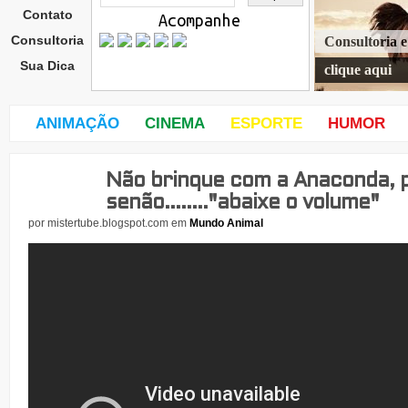
Contato
Acompanhe
Consultoria
Consultoria 
Sua Dica
clique aqui
ANIMAÇÃO
CINEMA
ESPORTE
HUMOR
Não brinque com a Anaconda, 
sext
a-
senão........"abaixe o volume"
feira
por
mistertube.blogspot.com
em
Mundo Animal
,
25
de