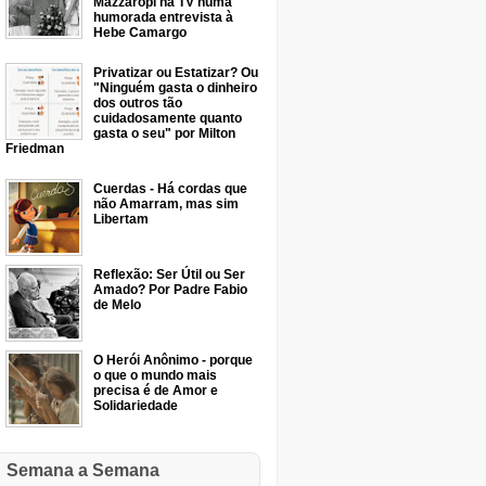
Mazzaropi na TV numa
humorada entrevista à
Hebe Camargo
Privatizar ou Estatizar? Ou
"Ninguém gasta o dinheiro
dos outros tão
cuidadosamente quanto
gasta o seu" por Milton
Friedman
Cuerdas - Há cordas que
não Amarram, mas sim
Libertam
Reflexão: Ser Útil ou Ser
Amado? Por Padre Fabio
de Melo
O Herói Anônimo - porque
o que o mundo mais
precisa é de Amor e
Solidariedade
Semana a Semana