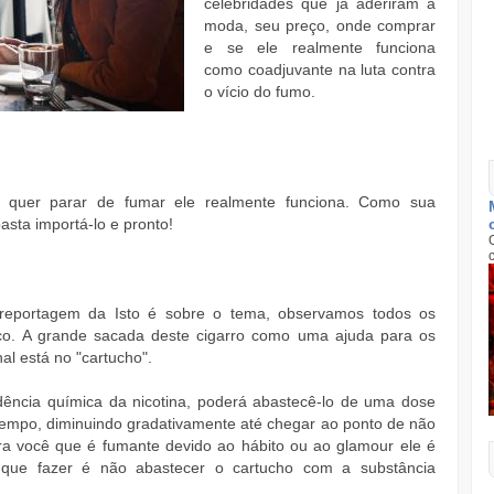
celebridades que já aderiram à
moda, seu preço, onde comprar
e se ele realmente funciona
como coadjuvante na luta contra
o vício do fumo.
ê quer parar de fumar ele realmente funciona. Como sua
asta importá-lo e pronto!
 reportagem da Isto é sobre o tema, observamos todos os
ico. A grande sacada deste cigarro como uma ajuda para os
al está no "cartucho".
ência química da nicotina, poderá abastecê-lo de uma dose
empo, diminuindo gradativamente até chegar ao ponto de não
pra você que é fumante devido ao hábito ou ao glamour ele é
á que fazer é não abastecer o cartucho com a substância