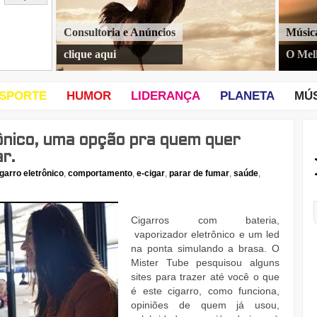
Consultoria e Anúncios
Músic
clique aqui
O Mel
SPORTE
HUMOR
LIDERANÇA
PLANETA
MÚ
ônico, uma opção pra quem quer
r.
igarro eletrônico
,
comportamento
,
e-cigar
,
parar de fumar
,
saúde
,
Cigarros com bateria,
vaporizador eletrônico e um led
na ponta simulando a brasa. O
Mister Tube pesquisou alguns
sites para trazer até você o que
é este cigarro, como funciona,
opiniões de quem já usou,