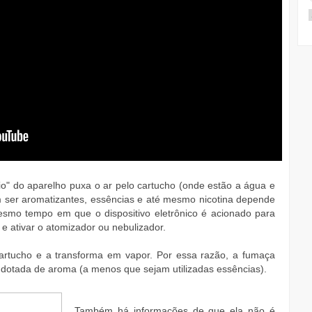
rio" do aparelho puxa o ar pelo cartucho (onde estão a água e
 ser aromatizantes, essências e até mesmo nicotina depende
esmo tempo em que o dispositivo eletrônico é acionado para
 ativar o atomizador ou nebulizador.
cartucho e a transforma em vapor. Por essa razão, a fumaça
é dotada de aroma (a menos que sejam utilizadas essências).
Também há informações de que ela não é