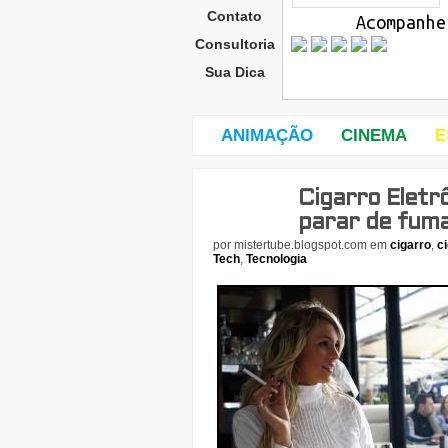
Contato
Acompanhe
Consultoria
Sua Dica
ANIMAÇÃO
CINEMA
E
Cigarro Eletr
dom
ingo
parar de fuma
,
por
mistertube.blogspot.com
em
cigarro
,
c
29
Tech
,
Tecnologia
de