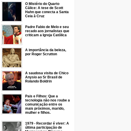
O Mistério do Quarto
Cálice: A tese de Scott
Hahn que conecta a Santa
Ceia à Cruz
Padre Fabio de Melo e seu
recado aos jornalistas que
criticam a Igreja Católica
A importância da beleza,
por Roger Scrutton
A saudosa visita de Chico
Anysio ao Sr Brasil de
Rolando Boldrin
Pais e Filhos: Que a
tecnologia não nos roube a
comunicação entre os
mais próximos, marido,
mulher e filhos.
1979 - Recordar é viver: A
última participação de