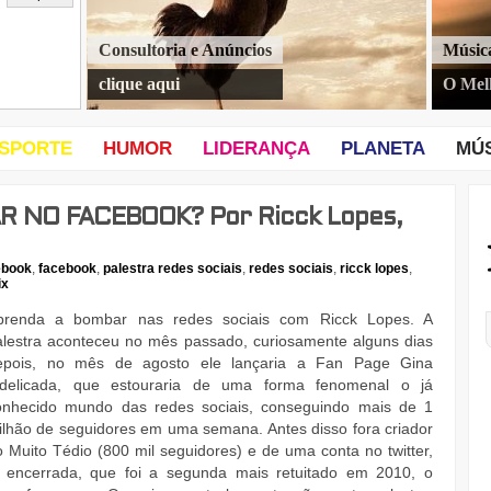
Consultoria e Anúncios
Músic
clique aqui
O Mel
SPORTE
HUMOR
LIDERANÇA
PLANETA
MÚ
 NO FACEBOOK? Por Ricck Lopes,
ebook
,
facebook
,
palestra redes sociais
,
redes sociais
,
ricck lopes
,
ix
prenda a bombar nas redes sociais com Ricck Lopes. A
alestra aconteceu no mês passado, curiosamente alguns dias
epois, no mês de agosto ele lançaria a Fan Page Gina
ndelicada, que estouraria de uma forma fenomenal o já
onhecido mundo das redes sociais, conseguindo mais de 1
ilhão de seguidores em uma semana. Antes disso fora criador
o Muito Tédio (800 mil seguidores) e de uma conta no twitter,
á encerrada, que foi a segunda mais retuitado em 2010, o