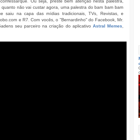
confessarque. Ou seja, preste bem atenção nesta palestra,
ne quanto não vai custar agora, uma palestra do bam bam bam
e saiu na capa das mídias tradicionais, TVs, Revistas, e
lobo.com e R7. Com vocês, o "Bernardinho" do Facebook, Mr.
adens seu parceiro na criação do aplicativo
Astral Memes
,