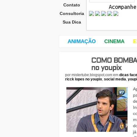
Contato
Acompanhe
Consultoria
Sua Dica
ANIMAÇÃO
CINEMA
E
COMO BOMBAR
seg
und
no youpix
a-
por
mistertube.blogspot.com
em
dicas fac
feira
ricck lopes no youpix
,
social media
,
youp
,
27
A
de
p
d
I
c
m
d
j