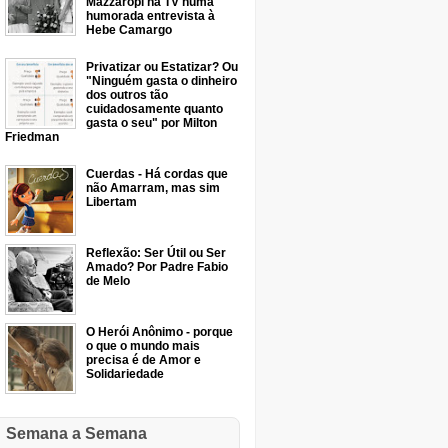
Mazzaropi na TV numa
humorada entrevista à
Hebe Camargo
Privatizar ou Estatizar? Ou
"Ninguém gasta o dinheiro
dos outros tão
cuidadosamente quanto
gasta o seu" por Milton
Friedman
Cuerdas - Há cordas que
não Amarram, mas sim
Libertam
Reflexão: Ser Útil ou Ser
Amado? Por Padre Fabio
de Melo
O Herói Anônimo - porque
o que o mundo mais
precisa é de Amor e
Solidariedade
Semana a Semana