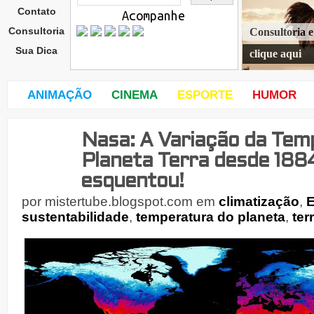
Contato
Acompanhe
Consultoria
Consultoria 
Sua Dica
clique aqui
ANIMAÇÃO
CINEMA
ESPORTE
HUMOR
Nasa: A Variação da Tem
terç
a-
Planeta Terra desde 1884
feira
,
esquentou!
18
de
por
mistertube.blogspot.com
em
climatização
,
E
sustentabilidade
,
temperatura do planeta
,
ter