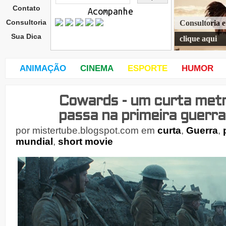
Contato
Acompanhe
Consultoria
Consultoria 
Sua Dica
clique aqui
ANIMAÇÃO
CINEMA
ESPORTE
HUMOR
Cowards - um curta met
dom
ingo
passa na primeira guerra
,
por
mistertube.blogspot.com
em
curta
,
Guerra
,
10
de
mundial
,
short movie