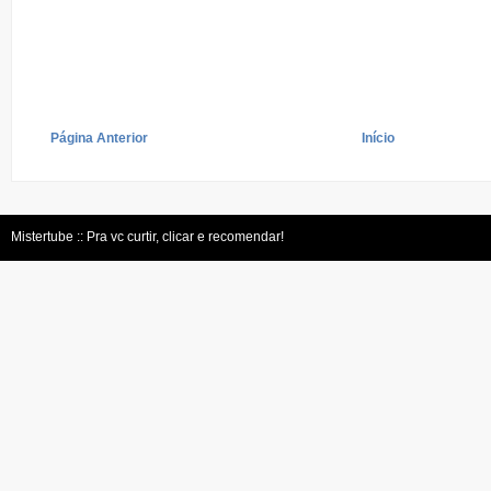
Página Anterior
Início
Mistertube :: Pra vc curtir, clicar e recomendar!