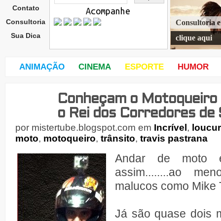
Contato
Acompanhe
Consultoria
Consultoria 
Sua Dica
clique aqui
ANIMAÇÃO
CINEMA
ESPORTE
HUMOR
Conheçam o Motoqueiro M
terç
a-
o Rei dos Corredores de
feira
,
por
mistertube.blogspot.com
em
Incrível
,
loucu
21
moto
,
motoqueiro
,
trânsito
,
travis pastrana
de
Andar de moto 
assim........ao m
malucos como Mike T
Já são quase dois 