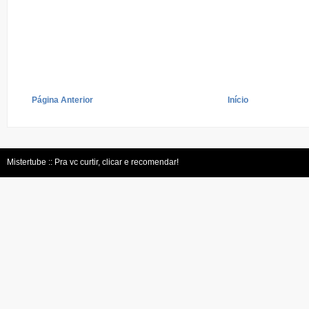
Página Anterior
Início
Mistertube :: Pra vc curtir, clicar e recomendar!