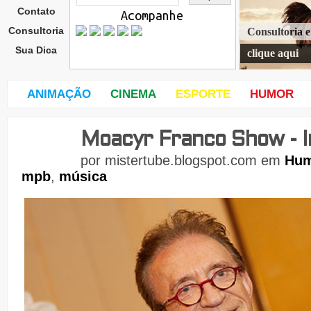
Contato
Acompanhe
Consultoria
Consultoria 
Sua Dica
clique aqui
ANIMAÇÃO
CINEMA
ESPORTE
HUMOR
Moacyr Franco Show - I
terç
a-
por
mistertube.blogspot.com
em
Hu
feira
mpb
,
música
,
21
de