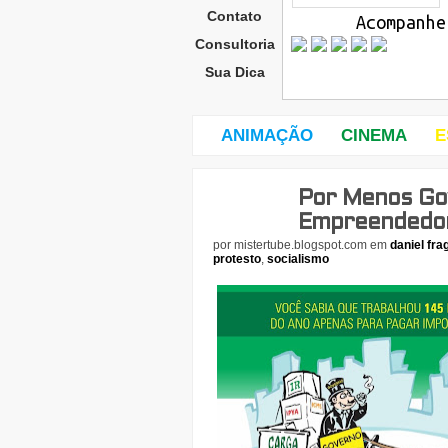
Contato
Acompanhe
Consultoria
Sua Dica
ANIMAÇÃO
CINEMA
E
Por Menos Go
sába
do,
Empreendedor
22
por
mistertube.blogspot.com
em
daniel fra
de
protesto
,
socialismo