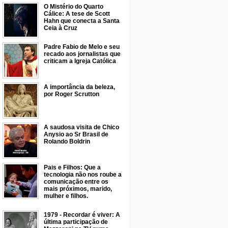
O Mistério do Quarto
Cálice: A tese de Scott
Hahn que conecta a Santa
Ceia à Cruz
Padre Fabio de Melo e seu
recado aos jornalistas que
criticam a Igreja Católica
A importância da beleza,
por Roger Scrutton
A saudosa visita de Chico
Anysio ao Sr Brasil de
Rolando Boldrin
Pais e Filhos: Que a
tecnologia não nos roube a
comunicação entre os
mais próximos, marido,
mulher e filhos.
1979 - Recordar é viver: A
última participação de