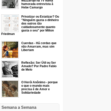
Mazzaropi na TV numa
humorada entrevista à
Hebe Camargo
Privatizar ou Estatizar? Ou
"Ninguém gasta o dinheiro
dos outros tão
cuidadosamente quanto
gasta o seu" por Milton
Friedman
Cuerdas - Há cordas que
não Amarram, mas sim
Libertam
Reflexão: Ser Útil ou Ser
Amado? Por Padre Fabio
de Melo
O Herói Anônimo - porque
o que o mundo mais
precisa é de Amor e
Solidariedade
Semana a Semana