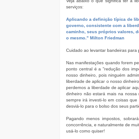
Veja abaixo o que significa ter a l
serviços:
Aplicando a definição típica de li
governo, consistente com a liber
caminho, seus próprios valores, d
o mesmo." Milton Friedman
Cuidado ao levantar bandeiras para p
Nas manifestações quando forem ped
ponto central é a "redução dos imp
nosso dinheiro, pois ninguém admi
liberdade de aplicar o nosso dinhei
perdemos a liberdade de aplicar aq
dinheiro não estará mais na noss
sempre irá investi-lo em coisas que
desviá-lo para o bolso dos seus partid
Pagando menos impostos, sobrará 
concorrência, e naturalmente de mui
usá-lo como quiser!