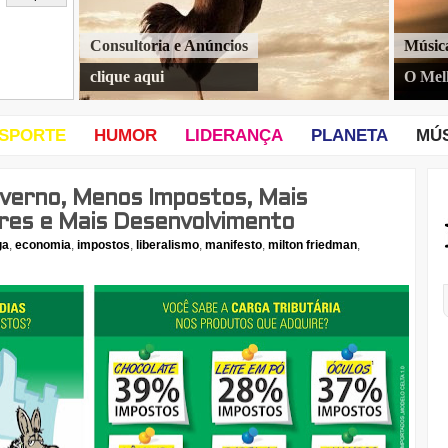
Consultoria e Anúncios
Músic
clique aqui
O Mel
SPORTE
HUMOR
LIDERANÇA
PLANETA
MÚ
verno, Menos Impostos, Mais
es e Mais Desenvolvimento
ga
,
economia
,
impostos
,
liberalismo
,
manifesto
,
milton friedman
,