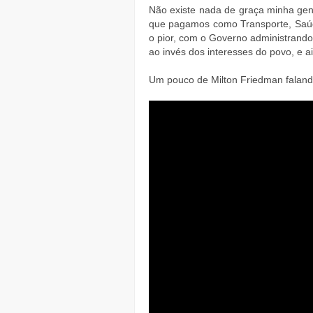
Não existe nada de graça minha gen
que pagamos como Transporte, Saúd
o pior, com o Governo administrando
ao invés dos interesses do povo, e a
Um pouco de Milton Friedman falando