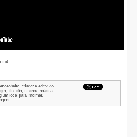
 mim!
 engenheiro, criador e editor do
gia, filosofia, cinema, música
g um local para informar,
nagear.