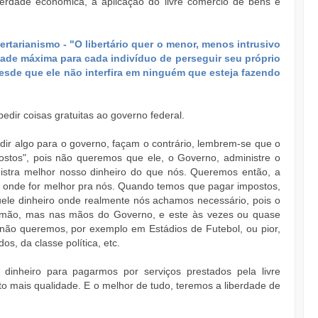
iberdade econômica, a aplicação do livre comércio de bens e
bertarianismo - "O libertário quer o menor, menos intrusivo
dade máxima para cada indivíduo de perseguir seu próprio
esde que ele não interfira em ninguém que esteja fazendo
edir coisas gratuitas ao governo federal.
ir algo para o governo, façam o contrário, lembrem-se que o
ostos", pois não queremos que ele, o Governo, administre o
nistra melhor nosso dinheiro do que nós. Queremos então, a
ro onde for melhor pra nós. Quando temos que pagar impostos,
uele dinheiro onde realmente nós achamos necessário, pois o
a mão, mas nas mãos do Governo, e este às vezes ou quase
 não queremos, por exemplo em Estádios de Futebol, ou pior,
os, da classe política, etc.
dinheiro para pagarmos por serviços prestados pela livre
to mais qualidade. E o melhor de tudo, teremos a liberdade de