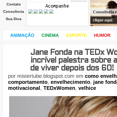
Contato
Acompanhe
Consultoria
Consultoria 
Sua Dica
clique aqui
ANIMAÇÃO
CINEMA
ESPORTE
HUMOR
Jane Fonda na TEDx W
sext
a-
incrível palestra sobre
feira
,
de viver depois dos 60!
17
de
por
mistertube.blogspot.com
em
como envelh
comportamento
,
envelhecimento
,
jane fond
motivacional
,
TEDxWomen
,
velhice