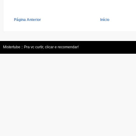
Página Anterior
Início
Mistertube :: Pra vc curtir, clicar e recomendar!