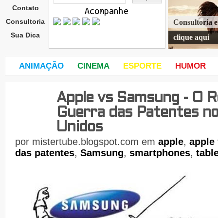
Contato
Acompanhe
Consultoria
Consultoria 
Sua Dica
clique aqui
ANIMAÇÃO
CINEMA
ESPORTE
HUMOR
Apple vs Samsung - O R
sext
a-
Guerra das Patentes n
feira
,
Unidos
24
de
por
mistertube.blogspot.com
em
apple
,
apple
das patentes
,
Samsung
,
smartphones
,
tabl