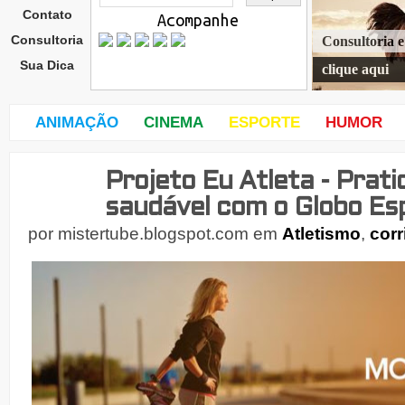
Contato
Acompanhe
Consultoria
Consultoria 
Sua Dica
clique aqui
ANIMAÇÃO
CINEMA
ESPORTE
HUMOR
Projeto Eu Atleta - Prat
quin
ta-
saudável com o Globo Es
feira
,
por
mistertube.blogspot.com
em
Atletismo
,
corr
8
de