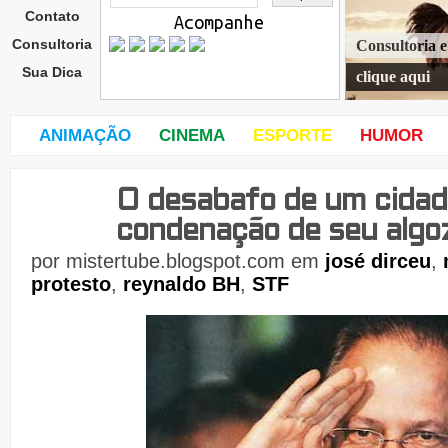
Contato
Acompanhe
Consultoria
Consultoria 
Sua Dica
clique aqui
ANIMAÇÃO
CINEMA
ESPORTE
HUMOR
O desabafo de um cidadã
quar
ta-
condenação de seu algo
feira
,
por
mistertube.blogspot.com
em
josé dirceu
,
10
protesto
,
reynaldo BH
,
STF
de