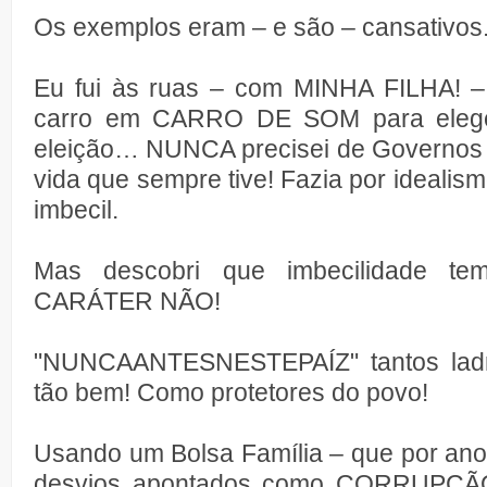
Os exemplos eram – e são – cansativ
Eu fui às ruas – com MINHA FILHA! –
carro em CARRO DE SOM para eleger
eleição… NUNCA precisei de Governos p
vida que sempre tive! Fazia por ideali
imbecil.
Mas descobri que imbecilidade t
CARÁTER NÃO!
"NUNCAANTESNESTEPAÍZ" tantos ladr
tão bem! Como protetores do povo!
Usando um Bolsa Família – que por an
desvios apontados como CORRUPÇÃO